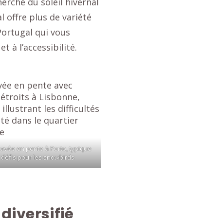
erche du soleil hivernal
l offre plus de variété
 Portugal qui vous
t à l’accessibilité.
avée en pente à Porto, typique
 défis pour les snowbirds
diversifié