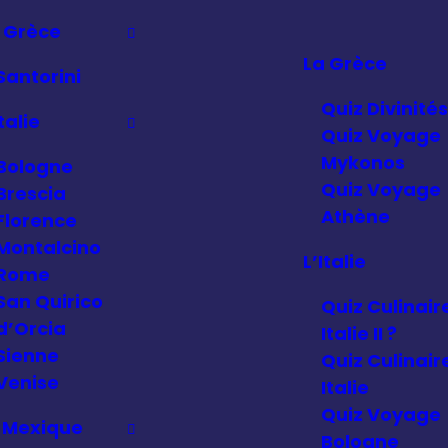
 Grèce
La Grèce
Santorini
Quiz Divinités
Italie
Quiz Voyage
Mykonos
Bologne
Quiz Voyage
Brescia
Athène
Florence
Montalcino
L’Italie
Rome
San Quirico
Quiz Culinair
d’Orcia
Italie II ?
Sienne
Quiz Culinair
Venise
Italie
Quiz Voyage
 Mexique
Bologne