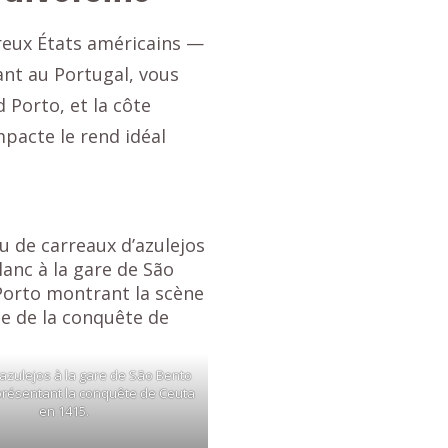
reux États américains —
ant au Portugal, vous
 Porto, et la côte
mpacte le rend idéal
azulejos à la gare de São Bento
présentant la conquête de Ceuta
en 1415.