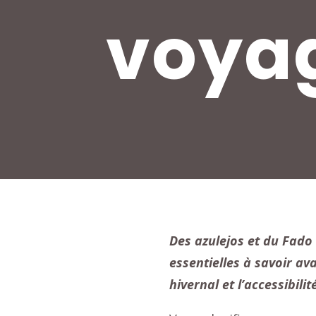
voyag
Des
azulejos
et du
Fado
essentielles à savoir av
hivernal et l’accessibilit