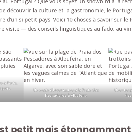
e au Portugal ? Que vous soyez un snowbird à la rech
e découvrir la culture et la gastronomie, le Portuga
re d’un si petit pays. Voici 10 choses à savoir sur le
 visite — des conseils linguistiques au fado, au vin e
o à Porto,
sport.
Un matin d’hiver calme à la Praia dos
Une rue p
Pescadores à Albufeira
des
est petit mais étonnamment 