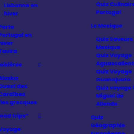
Quiz Culinair
Lisbonne en
Portugal
hiver
Le Mexique
Porto
Portugal en
Quiz Saveurs
hiver
Mexique
Tavira
Quiz Voyage
Aguascalien
oisières
Quiz Voyage
Alaska
Guanajuato
Ouest des
Quiz voyage 
Caraïbes
Miguel de
Îles grecques
Allende
oad trips”
Quiz
Géographie
Voyage
Européenne