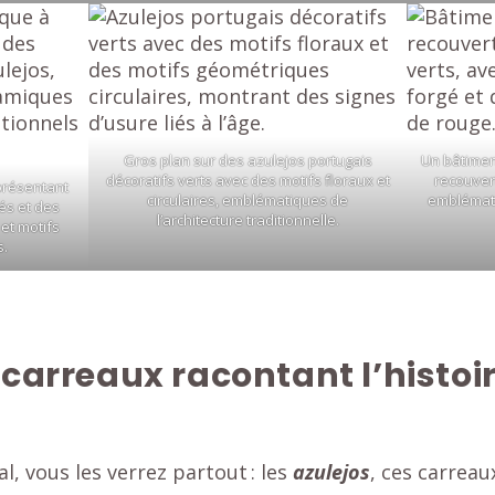
Gros plan sur des azulejos portugais
Un bâtiment
décoratifs verts avec des motifs floraux et
recouvert
 présentant
circulaires, emblématiques de
emblématiq
és et des
l’architecture traditionnelle.
et motifs
s.
s carreaux racontant l’histoi
, vous les verrez partout : les
azulejos
, ces carrea