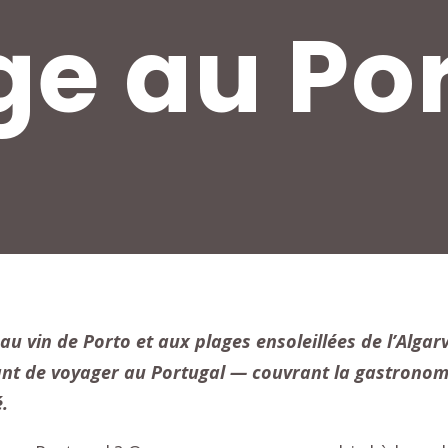
e au Po
au
vin de Porto
et aux plages ensoleillées de l’
Algar
ant de voyager au Portugal — couvrant la gastronomie
é.