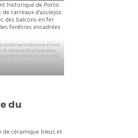
 résidentiel traditionnel à Porto
 de carreaux d’azulejos verts,
ue de l’architecture de la ville.
re du
ux de céramique bleus et