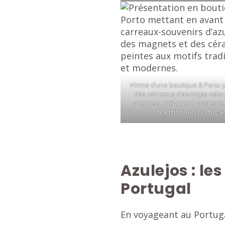
Vitrine d’une boutique à Porto
des carreaux d’azulejos color
magnets, mêlant art moderne 
traditionnels portugai
Azulejos : le
Portugal
En voyageant au Portugal