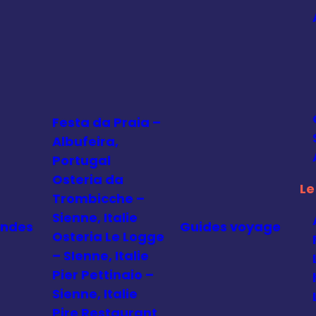
Festa da Praia –
Albufeira,
Portugal
Osteria da
Le
Trombicche –
Sienne, Italie
andes
Guides voyage
Osteria Le Logge
– SIenne, Italie
Pier Pettinaio –
Sienne, Italie
Pire Restaurant