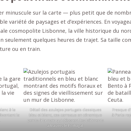
er minuscule sur la carte — plus petit que de nomb
able variété de paysages et d’expériences. En voyage
ale cosmopolite Lisbonne, la ville historique du nord
 en seulement quelques heures de trajet. Sa taille co
ture ou en train.
lanc à la
Détail des azulejos portugais classiques
Fresque d’
ésentant la
bleu et blanc, ces carreaux en céramique
à Porto re
.
peints à la main qui décorent les bâtiments
à travers le Portugal.