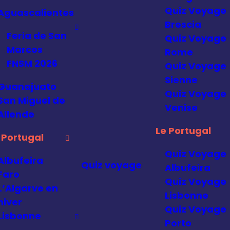
Quiz Voyage
Aguascalientes
Brescia
Feria de San
Quiz Voyage
Marcos
Rome
FNSM 2026
Quiz Voyage
Sienne
Guanajuato
Quiz Voyage
San Miguel de
Venise
Allende
Le Portugal
 Portugal
Quiz Voyage
Albufeira
Quiz voyage
Albufeira
Faro
Quiz Voyage
L’Algarve en
Lisbonne
hiver
Quiz Voyage
Lisbonne
Porto