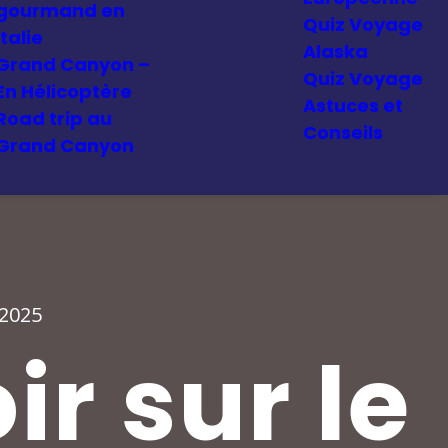
gourmand en
Quiz Voyage
Italie
Alaska
Grand Canyon –
Quiz Voyage
En Hélicoptère
Astuces et
Road trip au
Conseils
Grand Canyon
2025
ir sur le