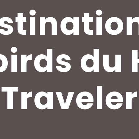
stinatio
irds du
Traveler