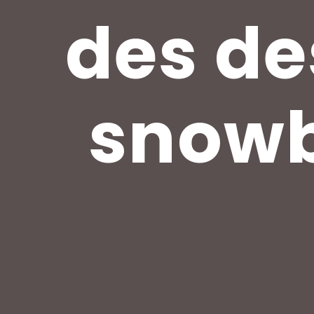
des de
snowb