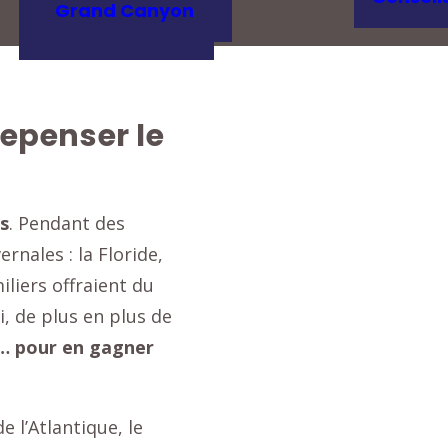
Grand Canyon
Repenser le
ds
. Pendant des
rnales : la Floride,
iliers offraient du
i, de plus en plus de
in… pour en gagner
e l’Atlantique, le