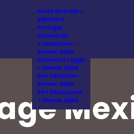
Festa da Praia –
Albufeira,
Portugal
Osteria da
Trombicche –
Sienne, Italie
Osteria Le Logge
– SIenne, Italie
Pier Pettinaio –
Sienne, Italie
age Mex
Pire Restaurant
– Sienne, Italie